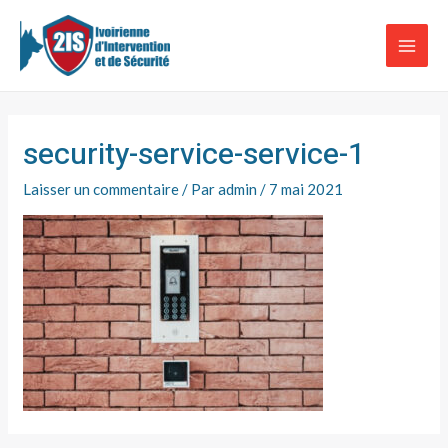
Aller
MAI
au
ME
contenu
security-service-service-1
Laisser un commentaire
/ Par
admin
/
7 mai 2021